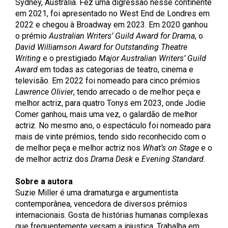
Sydney, Austrália. Fez uma digressão nesse continente
em 2021, foi apresentado no West End de Londres em
2022 e chegou à Broadway em 2023. Em 2020 ganhou
o prémio
Australian Writers’ Guild Award for Drama
, o
David Williamson Award for Outstanding Theatre
Writing
e o prestigiado
Major Australian Writers’ Guild
Award
em todas as categorias de teatro, cinema e
televisão. Em 2022 foi nomeado para cinco prémios
Lawrence Olivier
, tendo arrecado o de melhor peça e
melhor actriz, para quatro Tonys em 2023, onde Jodie
Comer ganhou, mais uma vez, o galardão de melhor
actriz. No mesmo ano, o espectáculo foi nomeado para
mais de vinte prémios, tendo sido reconhecido com o
de melhor peça e melhor actriz nos
What’s on Stage
e o
de melhor actriz dos
Drama Desk
e
Evening Standard
.
Sobre a autora
Suzie Miller é uma dramaturga e argumentista
contemporânea, vencedora de diversos prémios
internacionais. Gosta de histórias humanas complexas
que frequentemente versam a injustiça. Trabalha em