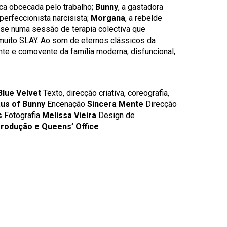
arca obcecada pelo trabalho;
Bunny
, a gastadora
 perfeccionista narcisista;
Morgana
, a rebelde
se numa sessão de terapia colectiva que
muito SLAY. Ao som de eternos clássicos da
nte e comovente da família moderna, disfuncional,
Blue Velvet
Texto, direcção criativa, coreografia,
us of Bunny
Encenação
Sincera Mente
Direcção
s
Fotografia
Melissa Vieira
Design de
rodução e Queens’ Office