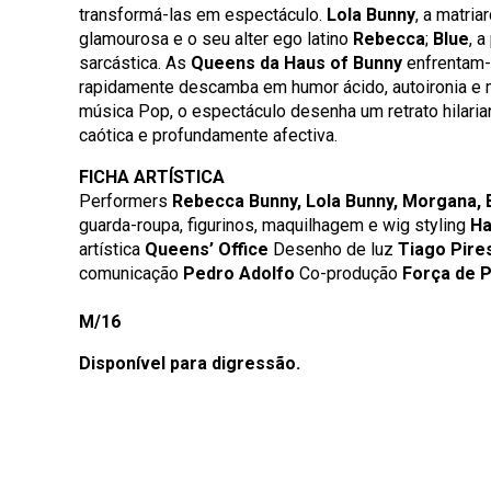
transformá-las em espectáculo.
Lola Bunny
, a matri
glamourosa e o seu alter ego latino
Rebecca
;
Blue
, a
sarcástica. As
Queens da Haus of Bunny
enfrentam-
rapidamente descamba em humor ácido, autoironia e 
música Pop, o espectáculo desenha um retrato hilaria
caótica e profundamente afectiva.
FICHA ARTÍSTICA
Performers
Rebecca Bunny, Lola Bunny, Morgana, 
guarda-roupa, figurinos, maquilhagem e wig styling
Ha
artística
Queens’ Office
Desenho de luz
Tiago Pire
comunicação
Pedro Adolfo
Co-produção
Força de P
M/16
Disponível para digressão.