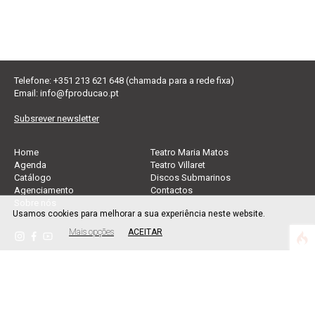
Telefone: +351 213 621 648 (chamada para a rede fixa)
Email:
info@fproducao.pt
Subsrever newsletter
Home
Teatro Maria Matos
Agenda
Teatro Villaret
Catálogo
Discos Submarinos
Agenciamento
Contactos
Sobre nós
Usamos cookies para melhorar a sua experiência neste website.
Mais opções
ACEITAR
Política de privacidade
|
Política de cookies
© Força de Produção 2026