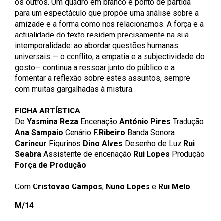
os outros. Um quadro em branco é ponto de partida
para um espectáculo que propõe uma análise sobre a
amizade e a forma como nos relacionamos. A força e a
actualidade do texto residem precisamente na sua
intemporalidade: ao abordar questões humanas
universais — o conflito, a empatia e a subjectividade do
gosto— continua a ressoar junto do público e a
fomentar a reflexão sobre estes assuntos, sempre
com muitas gargalhadas à mistura.
FICHA ARTÍSTICA
De
Yasmina Reza
Encenação
António Pires
Tradução
Ana Sampaio
Cenário
F.Ribeiro
Banda Sonora
Carincur
Figurinos
Dino Alves
Desenho de Luz
Rui
Seabra
Assistente de encenação
Rui Lopes
Produção
Força de Produção
Com
Cristovão Campos
,
Nuno Lopes
e
Rui Melo
M/14