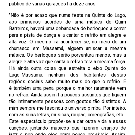
público de várias gerações há doze anos.
"Não é por acaso que numa festa na Quinta do Lago,
aos primeiros acordes de uma música do Quim
Barreiros, haverá uma debandada de berloques a correr
para a pista de dança e a cantar o refrão em alegre e
alta voz. O mesmo irá acontecer se, no meio de um
churrasco em Massamá, alguém arriscar a mesma
música. Os berloques serão porventura menos, mas a
alegre e alta voz que canta o refrão terá a mesma força.
Há ainda outra coisa que estreita o eixo Quinta do
Lago-Massamá: nenhum dos habitantes destas
regiões sociais sabe muito mais do que o refrão. E
é também uma pena, porque o melhor raramente vem
no refrão. Ainda assim há poucos assuntos que liguem
tão intimamente pessoas com gostos tão distintos. A
mim sempre me fascinou o universo pimba. Por inteiro,
com as suas letras, músicas, roupas, coreografias, etc.
Este espectáculo propõe-se a dar outra vida a essas
canções, juntando músicos que fizeram arranjos de
jazz e pop onde eles eram pouco prováveis. Assim,