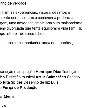
nho de verdade.
ilham as experiências, visões, desafios e
rnurento onde ficamos a conhecer a poderosa
iagem, uma advogada ambiciosa num malabarismo
m-divorciada que tenta equilibrar a vida familiar,
 inteiro... de cinco filhos.
afectuosa numa montanha russa de emoções,
radução e adaptação
Henrique Dias
Tradução e
rbo
Direcção musical
Artur Guimarães
Cenário
to
Rita Spider
Desenho de luz
Luís
ão
Força de Produção
ia Alves
iva.