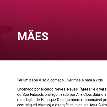
MÃES
Ter um bebé é só o começo... Ser mãe é para a vida.
Encenado por Ricardo Neves-Neves, “
Mães
” é a ver
de Sue Fabisch, protagonizado por Ana Cloe, Gabriela
e tradução de Henrique Dias (também responsável pel
com Miguel Viterbo) e direcção musical de Artur Guim