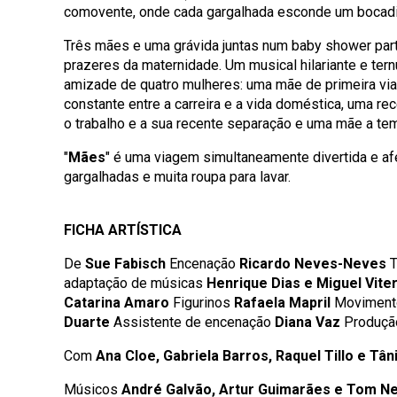
comovente, onde cada gargalhada esconde um bocadi
Três mães e uma grávida juntas num baby shower part
prazeres da maternidade. Um musical hilariante e te
amizade de quatro mulheres: uma mãe de primeira v
constante entre a carreira e a vida doméstica, uma recé
o trabalho e a sua recente separação e uma mãe a tempo
"
Mães
" é uma viagem simultaneamente divertida e 
gargalhadas e muita roupa para lavar.
FICHA ARTÍSTICA
De
Sue Fabisch
Encenação
Ricardo Neves-Neves
T
adaptação de músicas
Henrique Dias
e Miguel Vite
Catarina Amaro
Figurinos
Rafaela Mapril
Movimen
Duarte
Assistente de encenação
Diana Vaz
Produç
Com
Ana Cloe, Gabriela Barros, Raquel Tillo e Tân
Músicos
André Galvão, Artur Guimarães e Tom Ne