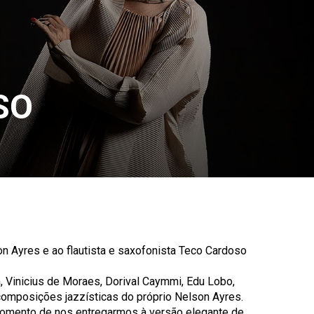
SO
n Ayres e ao flautista e saxofonista Teco Cardoso
 Vinicius de Moraes, Dorival Caymmi, Edu Lobo,
composições jazzísticas do próprio Nelson Ayres.
 momento de nos entregarmos à versão elegante de