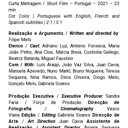
Curta Metragem /
Short Film
– Portugal – 2021 – 23
min
Cor
Color | Portuguese with English, French and
Spanish subtitles | 2:1 | 5.1
Realização e Argumento
/
Written and directed by
Filipe Melo
Elenco
/
Cast:
Adriano Luz, António Fonseca, Maria
João Pinho, Ana Cloe, Márcia Breia, Custódia Gallego,
Beatriz Batarda, Miguel Faustino
Com /
With:
Luís Araújo, João Vaz Silva, Juan Cavia,
Manuela Azevedo, Nuno Markl, Bruno Nogueira, Teresa
Sequeira, Nina Ramos, Dinis Oliveira, Diogo Melo,
Gonçalo Melo, Gabriela Soares
Produção Executiva
/
Executive Producer
Sandra
Faria / Força de Produção
Direcção de
Fotografia
/
Cinematography
Vasco
Viana
Edição
/
Editing
Gabriela Soares
Direcção de
Arte
/
Art Direction
Juan Cavia
Assistente de
Realização /
Assistant Director
Ângela Sequeira