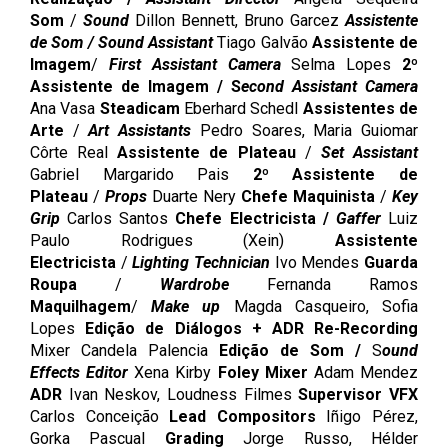
Som
/
Sound
Dillon Bennett, Bruno Garcez
Assistente
de Som / Sound Assistant
Tiago Galvão
Assistente de
Imagem
/
First Assistant Camera
Selma Lopes
2º
Assistente de Imagem / S
econd Assistant Camera
Ana Vasa
Steadicam
Eberhard Schedl
Assistentes de
Arte
/
Art Assistants
Pedro Soares, Maria Guiomar
Côrte Real
Assistente de Plateau
/
Set Assistant
Gabriel Margarido Pais
2º Assistente de
Plateau
/
Props
Duarte Nery
Chefe Maquinista
/
Key
Grip
Carlos Santos
Chefe Electricista /
Gaffer
Luiz
Paulo Rodrigues (Xein)
Assistente
Electricista
/
Lighting Technician
Ivo Mendes
Guarda
Roupa
/
Wardrobe
Fernanda Ramos
Maquilhagem
/
Make up
Magda Casqueiro, Sofia
Lopes
Edição de Diálogos
+ ADR Re-Recording
Mixer Candela Palencia
Edição de Som /
S
ound
Effects Editor
Xena Kirby
Foley Mixer
Adam Mendez
ADR
Ivan Neskov, Loudness Filmes
Supervisor
VFX
Carlos Conceição
Lead Compositors
Iñigo Pérez,
Gorka Pascual
Grading
Jorge Russo, Hélder