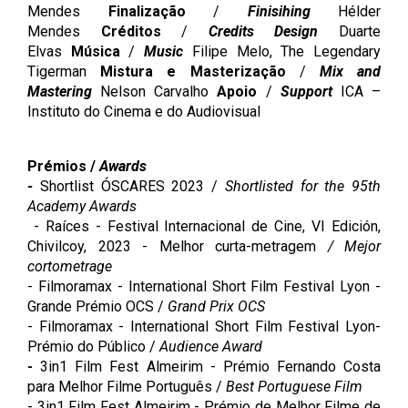
Mendes
Finalização
/
Finisihing
Hélder
Mendes
Créditos
/
Credits Design
Duarte
Elvas
Música
/
Music
Filipe Melo, The Legendary
Tigerman
Mistura e Masterização
/
Mix and
Mastering
Nelson Carvalho
Apoio
/
Support
ICA –
Instituto do Cinema e do Audiovisual
Prémios /
Awards
-
Shortlist ÓSCARES 2023 /
Shortlisted for the 95th
Academy Awards
- Raíces - Festival Internacional de Cine, VI Edición,
Chivilcoy, 2023 - Melhor curta-metragem
/ Mejor
cortometrage
- Filmoramax - International Short Film Festival Lyon -
Grande Prémio OCS /
Grand Prix OCS
- Filmoramax - International Short Film Festival Lyon-
Prémio do Público /
Audience Award
-
3in1 Film Fest Almeirim - Prémio Fernando Costa
para Melhor Filme Português /
Best Portuguese Film
- 3in1 Film Fest Almeirim - Prémio de Melhor Filme de