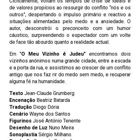
Ciclicamente, voltam os tempos de crise de ideais e
de valores propícios ao ressurgir do conflito “nós e os
outros”, despertando o impulso primário e reactivo a
situações alimentadas pelo medo e a ansiedade. O
autor, desconstrói o preconceito com um humor
cáustico, surpreendendo o espectador com um volte
de face tão absurdo quanto a realidade actual.
Em "
O Meu Vizinho é Judeu"
encontramos dois
vizinhos anónimos numa grande cidade, entre a escada
e a porta da rua, e assistimos ao crescer de um conflito
antigo que nos faz rir do medo sem medo, e recuperar
alguma fé na humanidade.
Texto
Jean-Claude Grumberg
Encenação
Beatriz Batarda
Tradução
Diogo Dória
Cenário
Wayne dos Santos
Figurinos
José António Tenente
Desenho de Luz
Nuno Meira
Sonoplastia
Sérgio Milhano