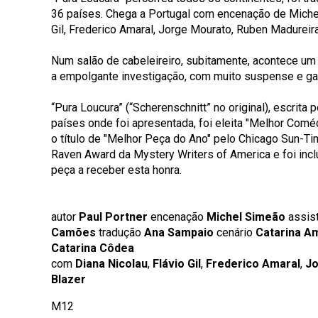
36 países. Chega a Portugal com encenação de Michel
Gil, Frederico Amaral, Jorge Mourato, Ruben Madureir
Num salão de cabeleireiro, subitamente, acontece um 
a empolgante investigação, com muito suspense e ga
“Pura Loucura” (“Scherenschnitt” no original), escrita
países onde foi apresentada, foi eleita "Melhor Com
o título de "Melhor Peça do Ano" pelo Chicago Sun-Ti
Raven Award da Mystery Writers of America e foi inc
peça a receber esta honra.
autor
Paul Portner
encenação
Michel Simeão
assis
Camões
tradução
Ana Sampaio
cenário
Catarina A
Catarina Côdea
com
Diana Nicolau
,
Flávio Gil
,
Frederico Amaral
,
Jo
Blazer
M12