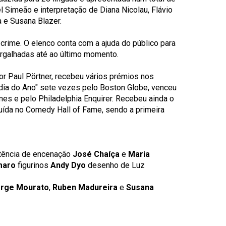
 Simeão e interpretação de Diana Nicolau, Flávio
a e Susana Blazer.
crime. O elenco conta com a ajuda do público para
rgalhadas até ao último momento.
 por Paul Pörtner, recebeu vários prémios nos
édia do Ano" sete vezes pelo Boston Globe, venceu
mes e pelo Philadelphia Enquirer. Recebeu ainda o
luída no Comedy Hall of Fame, sendo a primeira
tência de encenação
José Chaíça
e
Maria
maro
figurinos
Andy Dyo
desenho de Luz
rge Mourato
,
Ruben Madureira
e
Susana