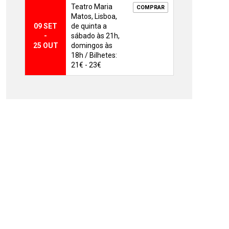
Teatro Maria
COMPRAR
Matos, Lisboa,
09 SET
de quinta a
-
sábado às 21h,
25 OUT
domingos às
18h / Bilhetes:
21€ - 23€