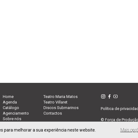
Home
Teatro Maria Matos
Agenda
Teatro Villaret
Catálogo
Discos Submarinos
Política de privacida
Agenciamento
Contactos
Sobre nós
© Força de Produçã
 para melhorar a sua experiência neste website.
Mais opç