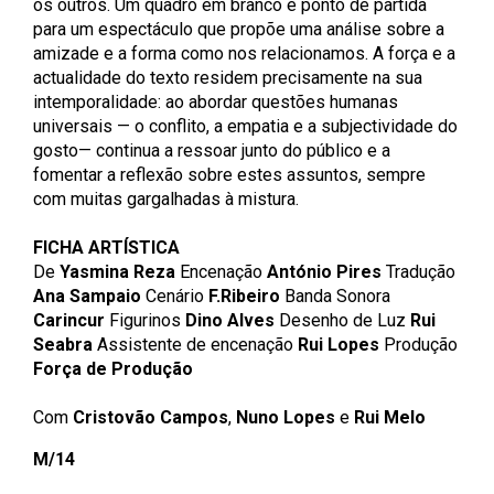
os outros. Um quadro em branco é ponto de partida
para um espectáculo que propõe uma análise sobre a
amizade e a forma como nos relacionamos. A força e a
actualidade do texto residem precisamente na sua
intemporalidade: ao abordar questões humanas
universais — o conflito, a empatia e a subjectividade do
gosto— continua a ressoar junto do público e a
fomentar a reflexão sobre estes assuntos, sempre
com muitas gargalhadas à mistura.
FICHA ARTÍSTICA
De
Yasmina Reza
Encenação
António Pires
Tradução
Ana Sampaio
Cenário
F.Ribeiro
Banda Sonora
Carincur
Figurinos
Dino Alves
Desenho de Luz
Rui
Seabra
Assistente de encenação
Rui Lopes
Produção
Força de Produção
Com
Cristovão Campos
,
Nuno Lopes
e
Rui Melo
M/14