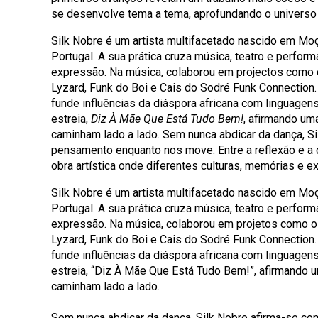
se desenvolve tema a tema, aprofundando o universo 
Silk Nobre é um artista multifacetado nascido em Mo
Portugal. A sua prática cruza música, teatro e performa
expressão. Na música, colaborou em projectos como 
Lyzard, Funk do Boi e Cais do Sodré Funk Connection.
funde influências da diáspora africana com linguage
estreia,
Diz À Mãe Que Está Tudo Bem!
, afirmando um
caminham lado a lado. Sem nunca abdicar da dança, S
pensamento enquanto nos move. Entre a reflexão e a c
obra artística onde diferentes culturas, memórias e 
Silk Nobre é um artista multifacetado nascido em Mo
Portugal. A sua prática cruza música, teatro e performa
expressão. Na música, colaborou em projetos como o
Lyzard, Funk do Boi e Cais do Sodré Funk Connection
funde influências da diáspora africana com linguage
estreia, “Diz À Mãe Que Está Tudo Bem!”, afirmando 
caminham lado a lado.
Sem nunca abdicar da dança, Silk Nobre afirma-se c