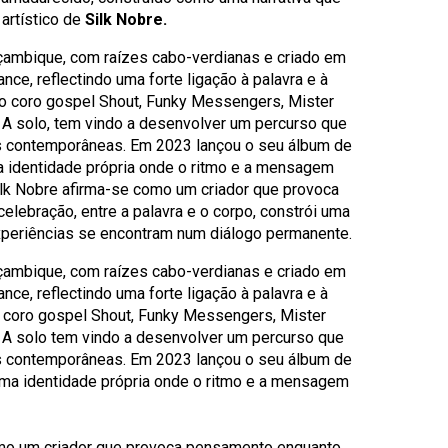
artístico de
Silk Nobre.
çambique, com raízes cabo-verdianas e criado em
nce, reflectindo uma forte ligação à palavra e à
o coro gospel Shout, Funky Messengers, Mister
 A solo, tem vindo a desenvolver um percurso que
ns contemporâneas. Em 2023 lançou o seu álbum de
a identidade própria onde o ritmo e a mensagem
ilk Nobre afirma-se como um criador que provoca
elebração, entre a palavra e o corpo, constrói uma
experiências se encontram num diálogo permanente.
çambique, com raízes cabo-verdianas e criado em
nce, reflectindo uma forte ligação à palavra e à
 coro gospel Shout, Funky Messengers, Mister
. A solo tem vindo a desenvolver um percurso que
ns contemporâneas. Em 2023 lançou o seu álbum de
uma identidade própria onde o ritmo e a mensagem
omo um criador que provoca pensamento enquanto