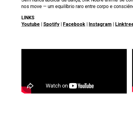
nos move — um equilíbrio raro entre corpo e consciênc
LINKS
Youtube
|
Spotify
|
Facebook
|
Instagram
|
Linktre