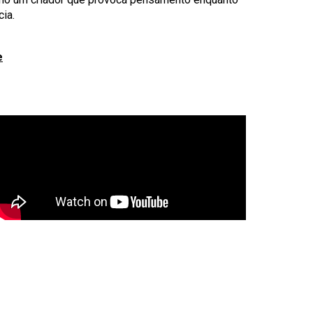
ia.
e