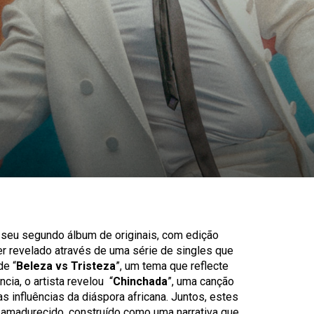
o seu segundo álbum de originais, com edição
er revelado através de uma série de singles que
de “
Beleza vs Tristeza
”, um tema que reflecte
cia, o artista revelou “
Chinchada
”, uma canção
s influências da diáspora africana. Juntos, estes
 amadurecido, construído como uma narrativa que