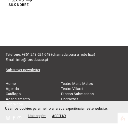
PRÓXIMO
SILK NOBRE
Telefone: +351 213 621 648 (chamada para a rede fixa)
Email:
info@fproducao.pt
Subsrever newsletter
Home
Teatro Maria Matos
Agenda
Teatro Villaret
Catálogo
Discos Submarinos
Agenciamento
Contactos
Sobre nós
Usamos cookies para melhorar a sua experiência neste website.
Mais opções
ACEITAR
Política de privacidade
|
Política de cookies